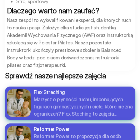
Strój sportowy
Dlaczego warto nam zaufać?
Nasz zespół to wykwalifikowani eksperci, dla których ruch 
to nauka i pasja. Założycielka studia jest studentką 
Akademii Wychowania Fizycznego (AWF) oraz instruktorką 
szkolącą się w Polestar Pilates. Nasze pozostałe 
instruktorki ukończyły prestiżowe szkolenia Balanced 
Body w Łodzi pod okiem doświadczonej instruktorki 
pilates oraz fizjoterapeutki.
Sprawdź nasze najlepsze zajęcia
Flex Streching
Marzysz o płynności ruchu, imponujących
figurach gimnastycznych i ciele, które nie zna
ograniczeń? Flex Steching to zajęcia
skupione na bezpiecznym zwiększaniu
zakresów oraz nauce fundamentów figur
Reformer Power
gimnastycznych. Program zajęć łączy
Reformer Power to propozycja dla osób