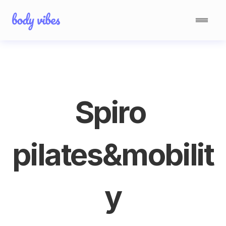
Spiro 
pilates&mobilit
y