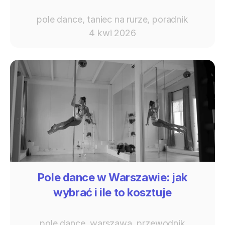
pole dance, taniec na rurze, poradnik
4 kwi 2026
Pole dance w Warszawie: jak
wybrać i ile to kosztuje
pole dance, warszawa, przewodnik