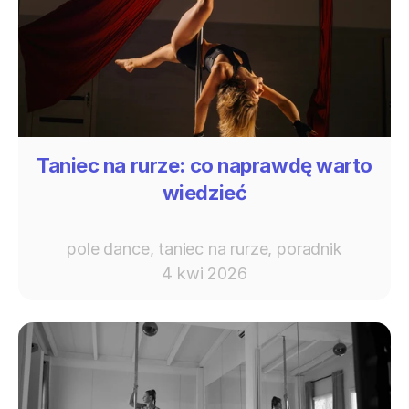
Taniec na rurze: co naprawdę warto
wiedzieć
pole dance, taniec na rurze, poradnik
4 kwi 2026