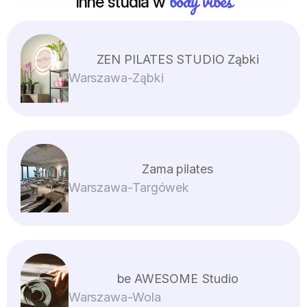
body vibes
Inne studia w 
ZEN PILATES STUDIO Ząbki
Warszawa
-
Ząbki
Zama pilates
Warszawa
-
Targówek
be AWESOME Studio
Warszawa
-
Wola