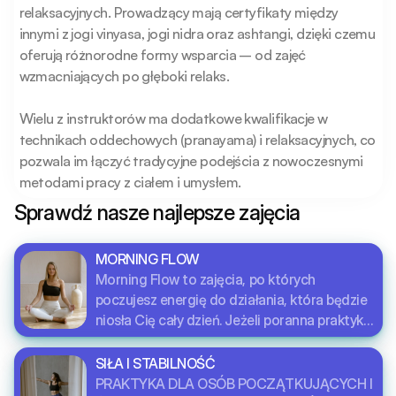
relaksacyjnych. Prowadzący mają certyfikaty między 
innymi z jogi vinyasa, jogi nidra oraz ashtangi, dzięki czemu 
oferują różnorodne formy wsparcia – od zajęć 
wzmacniających po głęboki relaks.

Wielu z instruktorów ma dodatkowe kwalifikacje w 
technikach oddechowych (pranayama) i relaksacyjnych, co 
pozwala im łączyć tradycyjne podejścia z nowoczesnymi 
metodami pracy z ciałem i umysłem.
Sprawdź nasze najlepsze zajęcia
MORNING FLOW
Morning Flow to zajęcia, po których
poczujesz energię do działania, która będzie
niosła Cię cały dzień. Jeżeli poranna praktyka,
to powitania słońca! Są one przeplatane
pobudzającymi asanami oraz elementami
SIŁA I STABILNOŚĆ
pranayamy. Całość kończy krótka medytacja
PRAKTYKA DLA OSÓB POCZĄTKUJĄCYCH I