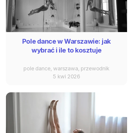
Pole dance w Warszawie: jak
wybrać i ile to kosztuje
pole dance, warszawa, przewodnik
5 kwi 2026