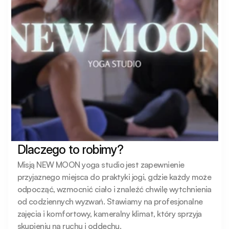
Dlaczego to robimy?
Misją NEW MOON yoga studio jest zapewnienie 
przyjaznego miejsca do praktyki jogi, gdzie każdy może 
odpocząć, wzmocnić ciało i znaleźć chwilę wytchnienia 
od codziennych wyzwań. Stawiamy na profesjonalne 
zajęcia i komfortowy, kameralny klimat, który sprzyja 
skupieniu na ruchu i oddechu.