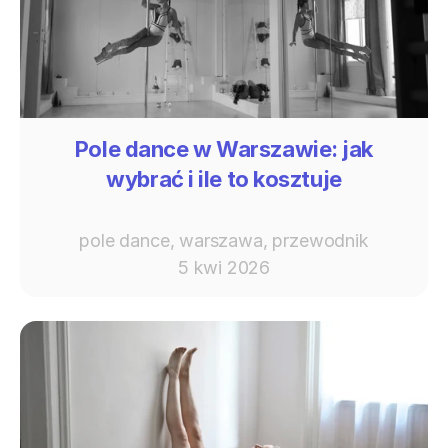
Pole dance w Warszawie: jak
wybrać i ile to kosztuje
pole dance, warszawa, przewodnik
5 kwi 2026