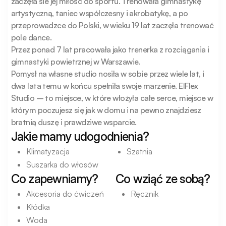
zaczęła sie jej miłość do sportu. Trenowała gimnastykę 
artystyczną, taniec współczesny i akrobatykę, a po 
przeprowadzce do Polski, w wieku 19 lat zaczęła trenować 
pole dance.

Przez ponad 7 lat pracowała jako trenerka z rozciągania i 
gimnastyki powietrznej w Warszawie. 

Pomysł na własne studio nosiła w sobie przez wiele lat, i 
dwa lata temu w końcu spełniła swoje marzenie. ElFlex 
Studio – to miejsce, w które włożyła całe serce, miejsce w 
którym poczujesz się jak w domu i na pewno znajdziesz 
bratnią duszę i prawdziwe wsparcie.
Jakie mamy udogodnienia?
Klimatyzacja
Szatnia
Suszarka do włosów
Co zapewniamy?
Co wziąć ze sobą?
Akcesoria do ćwiczeń
Ręcznik
Kłódka
Woda