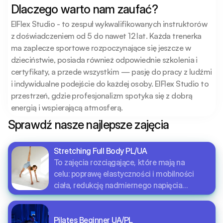
Dlaczego warto nam zaufać?
ElFlex Studio - to zespuł wykwalifikowanych instruktorów 
z doświadczeniem od 5 do nawet 12 lat. Każda trenerka 
ma zaplecze sportowe rozpoczynające się jeszcze w 
dzieciństwie, posiada również odpowiednie szkolenia i 
certyfikaty, a przede wszystkim — pasję do pracy z ludźmi 
i indywidualne podejście do każdej osoby. ElFlex Studio to 
przestrzeń, gdzie profesjonalizm spotyka się z dobrą 
energią i wspierającą atmosferą.
Sprawdź nasze najlepsze zajęcia
Stretching Full Body PL/UA
To zajęcia rozciągające, które mają na
celu: poprawę elastyczności i mobilności
ciała, redukcję nadmiernego napięcia
mięśniowego, eliminację
przykurczów, obniżenie poziomu stresu.
Stretching ma pozytywny wpływ nie tylko na
Pilates Beginner UA/PL