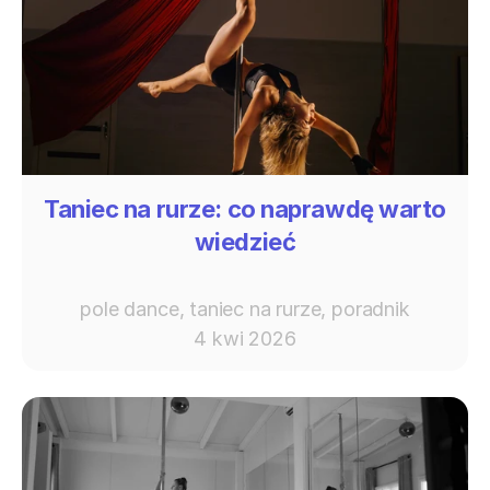
Taniec na rurze: co naprawdę warto
wiedzieć
pole dance, taniec na rurze, poradnik
4 kwi 2026