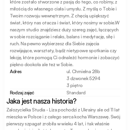
które zostało stworzone z pasją do tego, co robimy, z 
miłością do własnego ciała i umysłu. Z myślą o Tobie i 
Twoim rozwoju wewnętrznym. Z chęcią upiększyć 
świat, który nas otacza i świat, który nosimy w sobie.W 
naszym studio znajdziesz duży szereg zajęć, łączących 
w sobie rozciąganie i relaks, balans i medytację, siłę i 
ruch. Na pewno wybierzesz dla Siebie zajęcia 
rozwijające, warsztaty, bądź nietypowe spotkania czy 
lekcję, które pomogą Ci odnaleźć hormonie i zobaczyć 
piękno dookoła ale też w Sobie.
Adres
ul. Chmielna 28b
3 dzwonek 5294
3 piętro
Rodzaj zajęć
Standard
Jaka jest nasza historia?
Zalozycielka Studia - Liza pochodzi z Ukrainy ale od 11 lat 
mieszka w Polsce i z całego serca kocha Warszawę. Swój 
pierwszy szpagat zrobiła w wieku 4 lat, i tak właśnie 