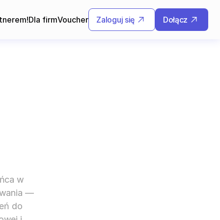
tnerem!
Dla firm
Voucher
Zaloguj się
Dołącz
ńca w 
wania — 
eń do 
wej i 