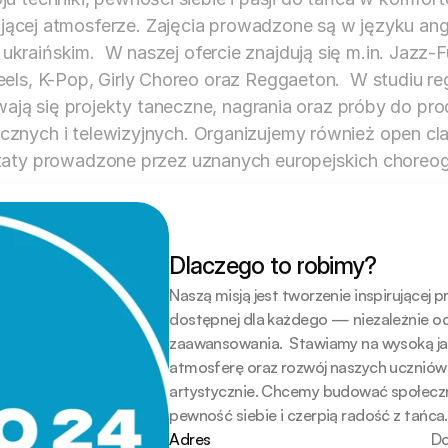
ącej atmosferze. Zajęcia prowadzone są w języku angi
 ukraińskim.  W naszej ofercie znajdują się m.in. Jazz-
els, K-Pop, Girly Choreo oraz Reggaeton.  W studiu reg
ają się projekty taneczne, nagrania oraz próby do prod
cznych i telewizyjnych. Organizujemy również open clas
aty prowadzone przez uznanych europejskich choreo
Dlaczego to robimy?
Naszą misją jest tworzenie inspirującej p
dostępnej dla każdego — niezależnie od
zaawansowania.  Stawiamy na wysoką ja
atmosferę oraz rozwój naszych uczniów z
artystycznie. Chcemy budować społecznoś
pewność siebie i czerpią radość z tańca.
Adres
Do