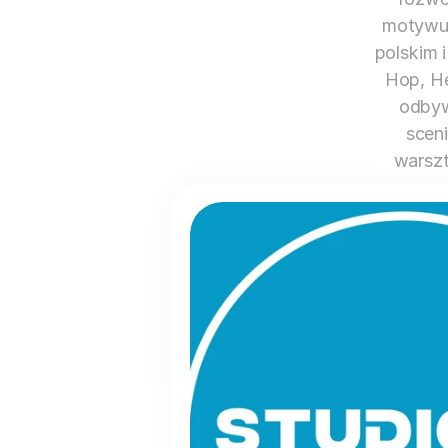
motywuj
polskim i
Hop, He
odbyw
sceni
warszt