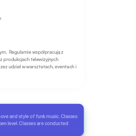
a
m.  Regularnie współpracują z 
z produkcjach telewizyjnych 
rzez udział w warsztatach, eventach i 
oove and style of funk music. Classes
pen level. Classes are conducted