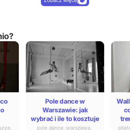
Zobacz więcej
nio?
 co
Pole dance w
Wall
to
Warszawie: jak
c
wybrać i ile to kosztuje
tre
urze, 
pole dance, warszawa, 
pilat