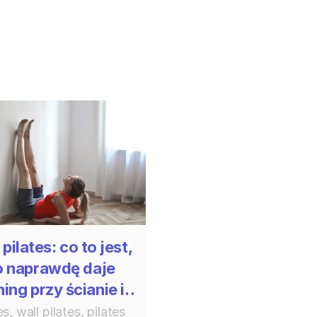
 pilates: co to jest,
o naprawdę daje
ning przy ścianie i
kiedy przestaje
es, wall pilates, pilates 