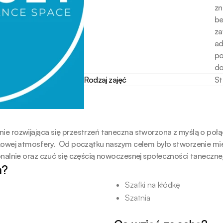
zn
be
za
ad
po
do
Rodzaj zajęć
St
ie rozwijająca się przestrzeń taneczna stworzona z myślą o połą
kowej atmosfery.  Od początku naszym celem było stworzenie mie
onalnie oraz czuć się częścią nowoczesnej społeczności tanecznej
a?
Szafki na kłódkę
Szatnia