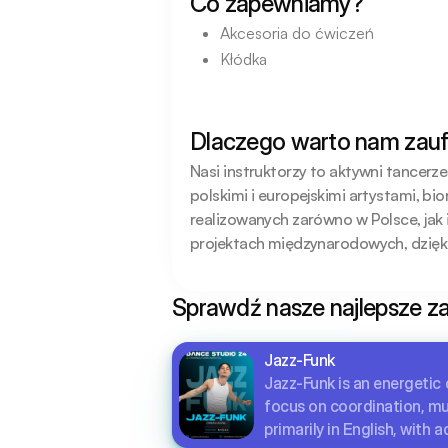
Co zapewniamy?
Akcesoria do ćwiczeń
Kłódka
Dlaczego warto nam zau
Nasi instruktorzy to aktywni tancerz
polskimi i europejskimi artystami, bi
realizowanych zarówno w Polsce, jak i
projektach międzynarodowych, dzięk
Sprawdź nasze najlepsze za
Jazz-Funk
Jazz-Funk is an energetic 
focus on coordination, mu
primarily in English, with 