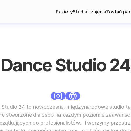
Pakiety
Studia i zajęcia
Zostań par
Dance Studio 24
Standard
Mokotow
 Studio 24 to nowoczesne, międzynarodowe studio ta
ie stworzone dla osób na każdym poziomie zaawanso
czątkujących po profesjonalistów.  Tworzymy przestrz
u techniki, pewności siebie i pasji do tańca w komforto