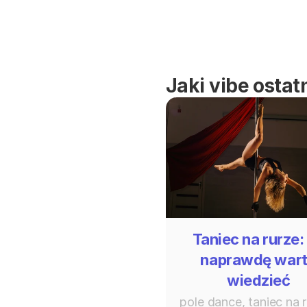
Jaki vibe ostat
Taniec na rurze:
naprawdę war
wiedzieć
pole dance, taniec na r