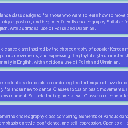
 zajęcia taneczne łączące technikę tańca jazzowego z groovem i 
i ekspresję ruchu. Odpowiednie dla początkujących i poziomów 
dance class designed for those who want to learn how to move co
im, z dodatkowym wykorzystaniem języka polskiego i ukraińskieg
hnique, posture, and beginner-friendly choreography. Suitable for
ish, with additional use of Polish and Ukrainian.
ajęcia taneczne przeznaczone dla osób, które chcą nauczyć się p
ą podstawową technikę, postawę i choreografię przyjazną dla p
tic dance class inspired by the choreography of popular Korean m
Zajęcia prowadzone są głównie w języku angielskim, z dodatkow
 sharp movements, and expressing the playful style characteristic
arily in English, with additional use of Polish and Ukrainian.
etyczne zajęcia taneczne inspirowane choreografią popularnych
adów K-Pop, rozwijaniu precyzyjnych ruchów i wyrażaniu charakte
 introductory dance class combining the technique of jazz dance
Zajęcia prowadzone są głównie w języku angielskim, z dodatkow
lly for those new to dance. Classes focus on basic movements, r
nvironment. Suitable for beginners level. Classes are conducted 
.
jęcia wprowadzające łączące technikę tańca jazzowego z groove
 feminine choreography class combining elements of various danc
nających przygodę z tańcem. Zajęcia skupiają się na podstawowyc
h emphasis on style, confidence, and self-expression. Open to all 