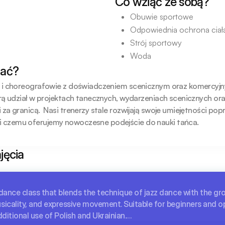
Co wziąć ze sobą?
Obuwie sportowe
Odpowiednia ochrona ciał
Strój sportowy
Woda
fać?
e i choreografowie z doświadczeniem scenicznym oraz komercyjny
orą udział w projektach tanecznych, wydarzeniach scenicznych ora
 za granicą.  Nasi trenerzy stale rozwijają swoje umiejętności pop
i czemu oferujemy nowoczesne podejście do nauki tańca.
jęcia
dance class that blends the technique of jazz dance with the gr
sicality, and expressive movement. Suitable for beginners and o
additional use of Polish and Ukrainian.