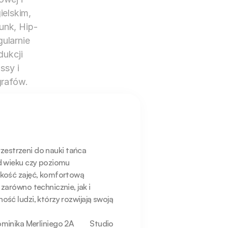
elskim, 
Funk, Hip-
ularnie 
ukcji 
sy i 
grafów.
rzestrzeni do nauki tańca 
 wieku czy poziomu 
kość zajęć, komfortową 
arówno technicznie, jak i 
ć ludzi, którzy rozwijają swoją 
minika Merliniego 2A         Studio 