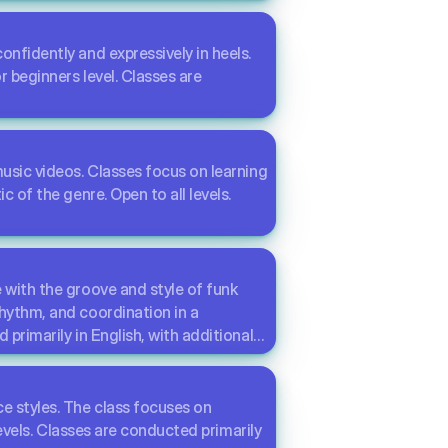
stylem muzyki funk. Zajęcia rozwijają
otwartych. Zajęcia prowadzone są
nfidently and expressively in heels.
o.
 beginners level. Classes are
oruszać pewnie i wyraziście na
oczątkujących. Odpowiednie dla
usic videos. Classes focus on learning
ym wykorzystaniem języka polskiego i
 of the genre. Open to all levels.
 koreańskich teledysków. Zajęcia
rystycznego dla gatunku stylu. Otwarte
 with the groove and style of funk
ym wykorzystaniem języka polskiego i
hythm, and coordination in a
primarily in English, with additional
m i stylem muzyki funk, przeznaczone
e styles. The class focuses on
h ruchach, rytmie i koordynacji w
levels. Classes are conducted primarily