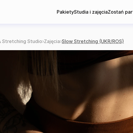
Pakiety
Studia i zajęcia
Zostań par
Stretching Studio
›
Zajęcia
›
Slow Stretching (UKR/ROS)