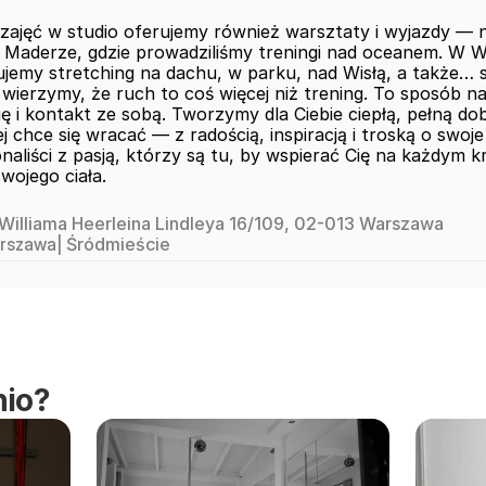
zajęć w studio oferujemy również warsztaty i wyjazdy — n
 Maderze, gdzie prowadziliśmy treningi nad oceanem. W Wa
ujemy stretching na dachu, w parku, nad Wisłą, a także… s
ierzymy, że ruch to coś więcej niż trening. To sposób na
 i kontakt ze sobą. Tworzymy dla Ciebie ciepłą, pełną dobr
j chce się wracać — z radością, inspiracją i troską o swoje 
naliści z pasją, którzy są tu, by wspierać Cię na każdym 
 swojego ciała.
. Williama Heerleina Lindleya 16/109, 02-013 Warszawa
rszawa
| 
Śródmieście 
nio?