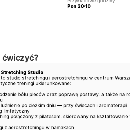
Przykładowe godziny
Pon 20:10
 ćwiczyć?
Stretching Studio
o studio stretchingu i aerostretchingu w centrum Warsz
styczne treningi ukierunkowane:

godzenie bólu pleców oraz poprawę postawy, a także na ro
 

luźnienie po ciężkim dniu — przy świecach i aromaterapii 

g limfatyczny 

ching połączony z pilatesem, skierowany na kształtowanie


ngi z aerostretchingu w hamakach
