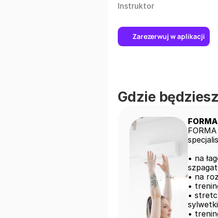
Instruktor
Zarezerwuj w aplikacji
Gdzie będziesz
FORMA 
FORMA t
specjali
• na ła
szpagatu
• na roz
• trenin
• stret
sylwetki 
• treni