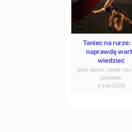
Taniec na rurze:
naprawdę war
wiedzieć
pole dance, taniec na r
poradnik
4 kwi 2026