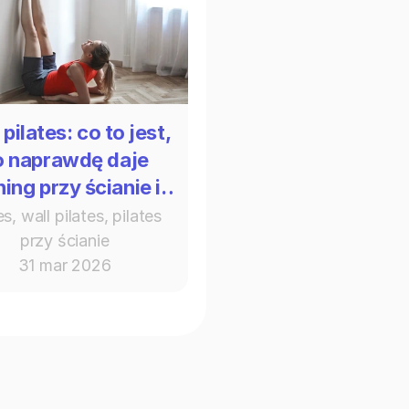
 pilates: co to jest,
o naprawdę daje
ning przy ścianie i
kiedy przestaje
es, wall pilates, pilates 
wystarczać
przy ścianie
31 mar 2026