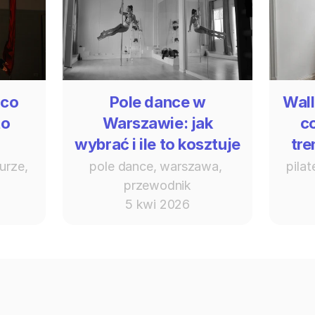
 co
Pole dance w
Wall
to
Warszawie: jak
c
wybrać i ile to kosztuje
tre
urze, 
pole dance, warszawa, 
pilat
przewodnik
5 kwi 2026