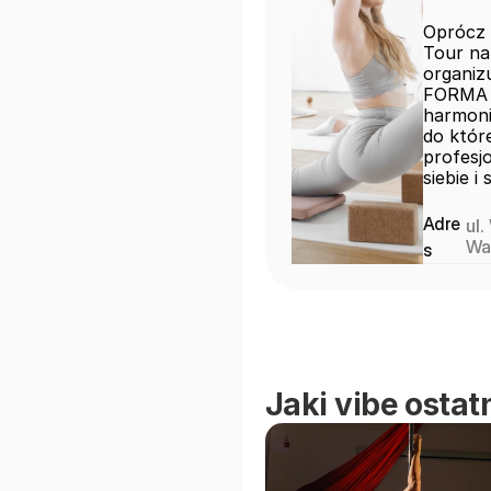
Oprócz 
Tour na
organiz
FORMA w
harmonię
do które
profesjo
siebie i
Adre
ul
Wa
s
Jaki vibe ostat