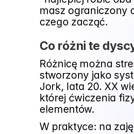
masz ograniczony cz
czego zacząć.
Co różni te dysc
Różnicę można streś
stworzony jako syst
Jork, lata 20. XX wi
której ćwiczenia fiz
elementów.
W praktyce: na zaję