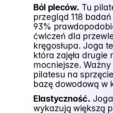
Ból pleców.
 Tu pila
przegląd 118 badań 
93% prawdopodobień
ćwiczeń dla przewle
kręgosłupa. Joga te
która zajęła drugie 
mocniejsze. Ważny 
pilatesu na sprzęcie
bazę dowodową w k
Elastyczność.
 Joga
wykazują większą p