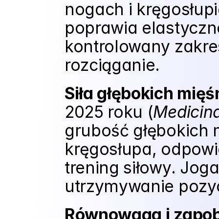
nogach i kręgosłupie
poprawia elastyczno
kontrolowany zakre
rozciąganie.
Siła głębokich mięś
2025 roku (
Medicin
grubość głębokich mi
kręgosłupa, odpowie
trening siłowy. Joga
utrzymywanie pozyc
Równowaga i zapob