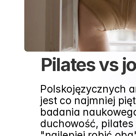
Pilates vs j
Polskojęzycznych ar
jest co najmniej pię
badania naukowego. 
duchowość, pilates 
"najlepiej robić oba"