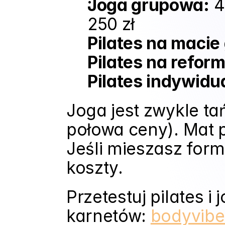
Joga grupowa:
 4
250 zł
Pilates na macie
Pilates na refor
Pilates indywidu
Joga jest zwykle tań
połowa ceny). Mat pi
Jeśli mieszasz form
koszty.
Przetestuj pilates 
karnetów: 
bodyvibe