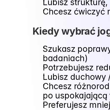
Lubisz strukturę,
Chcesz ćwiczyć n
Kiedy wybrać jo
Szukasz poprawy 
badaniach)
Potrzebujesz redu
Lubisz duchowy 
Chcesz różnorodn
po uspokajającą 
Preferujesz mniej