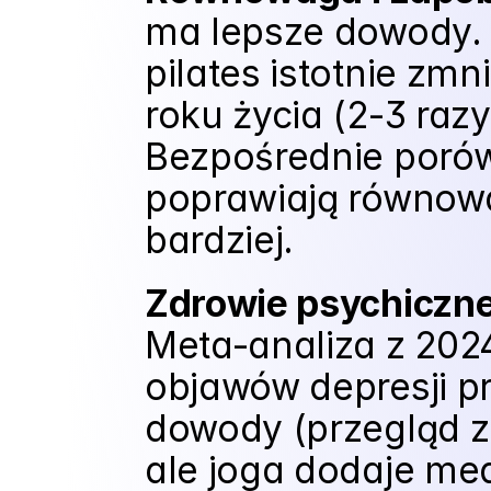
ma lepsze dowody. P
pilates istotnie zm
roku życia (2-3 raz
Bezpośrednie porówn
poprawiają równowag
bardziej.
Zdrowie psychiczne
Meta-analiza z 2024
objawów depresji prz
dowody (przegląd z 2
ale joga dodaje me