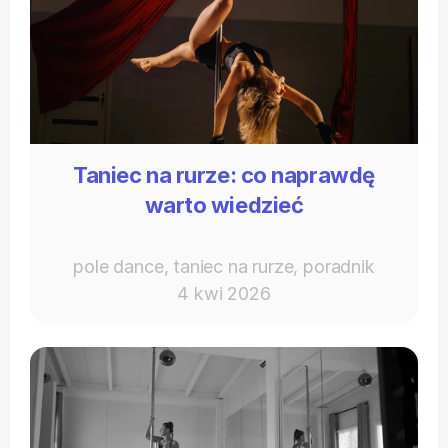
Taniec na rurze: co naprawdę
warto wiedzieć
pole dance, taniec na rurze, poradnik
4 kwi 2026