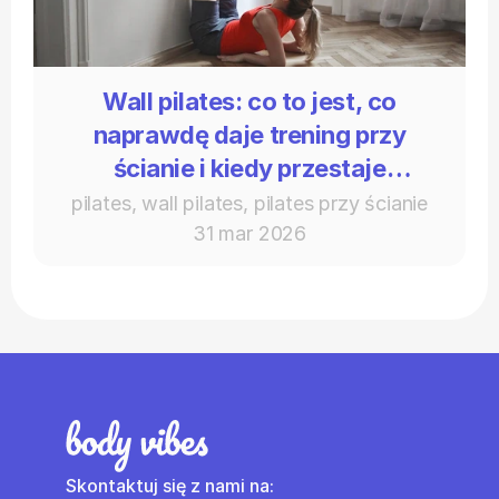
Wall pilates: co to jest, co
naprawdę daje trening przy
ścianie i kiedy przestaje
wystarczać
pilates, wall pilates, pilates przy ścianie
31 mar 2026
Skontaktuj się z nami na: 