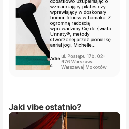
dodatkowo uzupełniając o
wzmacniający pilates czy
wprawiający w doskonały
humor fitness w hamaku. Z
ogromną radością
wprowadzimy Cię do świata
Unnaty®, metody
stworzonej przez pionierkę
aerial jogi, Michelle
Dortignac. Wpadnij do nas
na trening, herbatę, chwilę
ul. Postępu 17b, 02-
Adre
oddechu, medytacji, czy po
676 Warszawa
s
prostu się przywitać!
Warszawa
| 
Mokotów
Jaki vibe ostatnio?