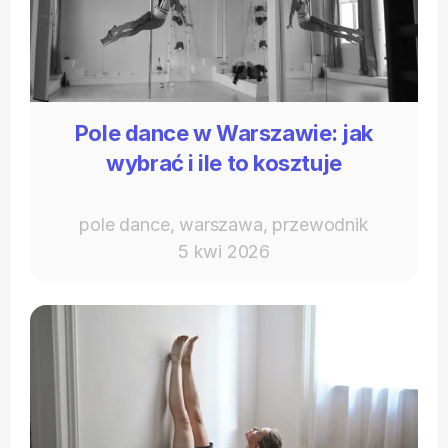
Pole dance w Warszawie: jak
wybrać i ile to kosztuje
pole dance, warszawa, przewodnik
5 kwi 2026