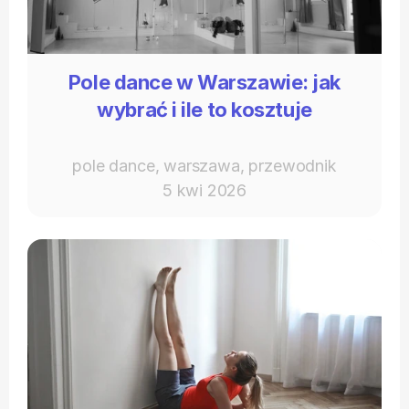
Pole dance w Warszawie: jak
wybrać i ile to kosztuje
pole dance, warszawa, przewodnik
5 kwi 2026