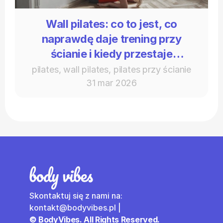
Wall pilates: co to jest, co
naprawdę daje trening przy
ścianie i kiedy przestaje
wystarczać
pilates, wall pilates, pilates przy ścianie
31 mar 2026
Skontaktuj się z nami na: 
kontakt@bodyvibes.pl | 
© BodyVibes. All Rights Reserved.