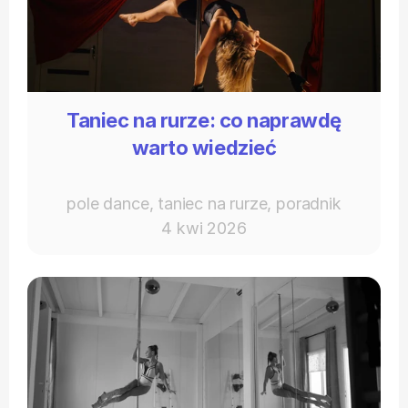
Taniec na rurze: co naprawdę
warto wiedzieć
pole dance, taniec na rurze, poradnik
4 kwi 2026