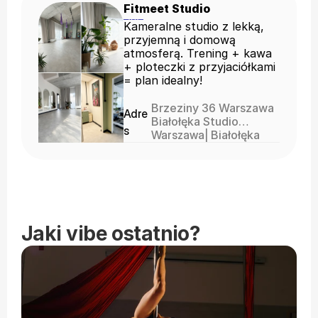
Fitmeet Studio
Kameralne studio z lekką,
przyjemną i domową
atmosferą. Trening + kawa
+ ploteczki z przyjaciółkami
= plan idealny!
Brzeziny 36 Warszawa
Adre
Białołęka Studio
s
znajduje się na
Warszawa
| 
Białołęka
parterze budynku.
Jesteśmy widoczni z
ulicy, a wejście jest od
ulicy Ostródzkiej -
jesteśmy na samym
końcu lokali
Jaki vibe ostatnio?
usługowych, tuż nad
parkingiem.