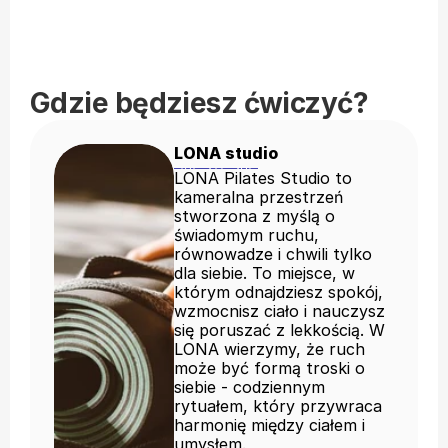
Gdzie będziesz ćwiczyć?
LONA studio
LONA Pilates Studio to
kameralna przestrzeń
stworzona z myślą o
świadomym ruchu,
równowadze i chwili tylko
dla siebie. To miejsce, w
którym odnajdziesz spokój,
wzmocnisz ciało i nauczysz
się poruszać z lekkością. W
LONA wierzymy, że ruch
może być formą troski o
siebie - codziennym
rytuałem, który przywraca
harmonię między ciałem i
umysłem.