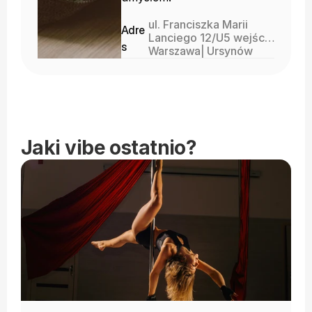
ul. Franciszka Marii
Adre
Lanciego 12/U5 wejście
s
od strony ul.
Warszawa
| 
Ursynów
Migdałowej
Jaki vibe ostatnio?