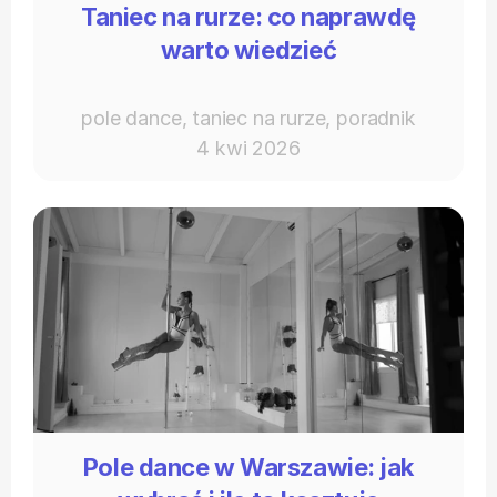
Taniec na rurze: co naprawdę
warto wiedzieć
pole dance, taniec na rurze, poradnik
4 kwi 2026
Pole dance w Warszawie: jak