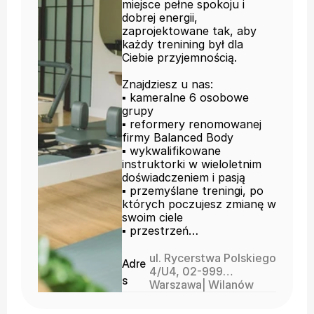
miejsce pełne spokoju i
dobrej energii,
zaprojektowane tak, aby
każdy trenining był dla
Ciebie przyjemnością.
Znajdziesz u nas:
▪︎ kameralne 6 osobowe
grupy
▪︎ reformery renomowanej
firmy Balanced Body
▪︎ wykwalifikowane
instruktorki w wieloletnim
doświadczeniem i pasją
▪︎ przemyślane treningi, po
których poczujesz zmianę w
swoim ciele
▪︎ przestrzeń
zaprojektowaną z myślą o
Twoim komforcie
ul. Rycerstwa Polskiego
Adre
▪︎ atmosferę, która sprzyja
4/U4, 02-999
s
skupieniu i relaksowi, aby
Warszawa
Warszawa
| 
Wilanów
trening był Twoim czasem
dla siebie