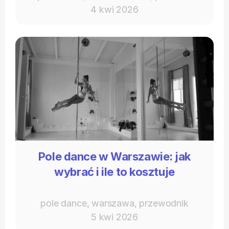
4 kwi 2026
Pole dance w Warszawie: jak
wybrać i ile to kosztuje
pole dance, warszawa, przewodnik
5 kwi 2026