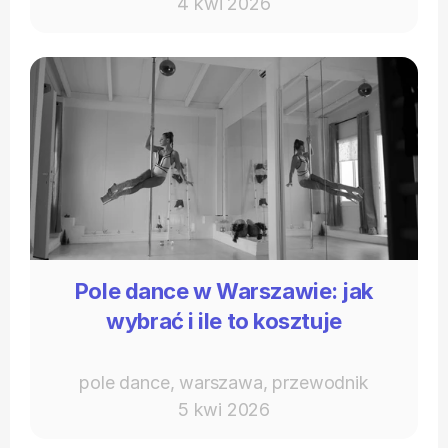
4 kwi 2026
Pole dance w Warszawie: jak
wybrać i ile to kosztuje
pole dance, warszawa, przewodnik
5 kwi 2026