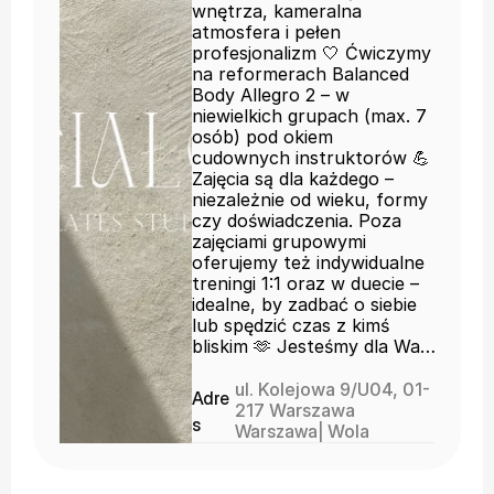
wnętrza, kameralna
atmosfera i pełen
profesjonalizm 🤍 Ćwiczymy
na reformerach Balanced
Body Allegro 2 – w
niewielkich grupach (max. 7
osób) pod okiem
cudownych instruktorów 💪
Zajęcia są dla każdego –
niezależnie od wieku, formy
czy doświadczenia. Poza
zajęciami grupowymi
oferujemy też indywidualne
treningi 1:1 oraz w duecie –
idealne, by zadbać o siebie
lub spędzić czas z kimś
bliskim 🫶 Jesteśmy dla Was
od poniedziałku do niedzieli –
z uważnością, spokojem i
ul. Kolejowa 9/U04, 01-
Adre
sercem 🌿 Poznaj C I A Ł O i
217 Warszawa
s
poczuj różnicę ✨
Warszawa
| 
Wola 