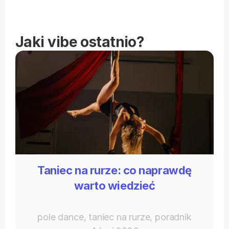
Jaki vibe ostatnio?
Taniec na rurze: co naprawdę
warto wiedzieć
pole dance, taniec na rurze, poradnik