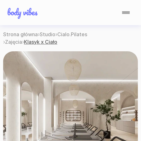
Strona główna
›
Studio
›
Cialo.Pilates
›
Zajęcia
›
Klasyk x Ciało