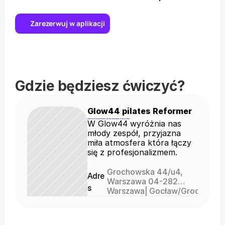
Zarezerwuj w aplikacji
Gdzie będziesz ćwiczyć?
Glow44 pilates Reformer
W Glow44 wyróżnia nas
młody zespół, przyjazna
miła atmosfera która łączy
się z profesjonalizmem.
Grochowska 44/u4,
Adre
Warszawa 04-282
s
wejście od ulicy,
Warszawa
| 
Gocław/Grochów
widoczny szyld