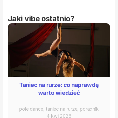
Jaki vibe ostatnio?
Taniec na rurze: co naprawdę
warto wiedzieć
pole dance, taniec na rurze, poradnik
4 kwi 2026