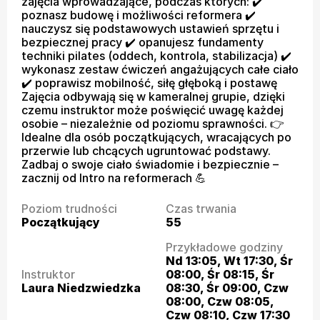
zajęcia wprowadzające, podczas których: ✔️ 
poznasz budowę i możliwości reformera ✔️ 
nauczysz się podstawowych ustawień sprzętu i 
bezpiecznej pracy ✔️ opanujesz fundamenty 
techniki pilates (oddech, kontrola, stabilizacja) ✔️ 
wykonasz zestaw ćwiczeń angażujących całe ciało 
✔️ poprawisz mobilność, siłę głęboką i postawę 
Zajęcia odbywają się w kameralnej grupie, dzięki 
czemu instruktor może poświęcić uwagę każdej 
osobie – niezależnie od poziomu sprawności. 👉 
Idealne dla osób początkujących, wracających po 
przerwie lub chcących ugruntować podstawy. 
Zadbaj o swoje ciało świadomie i bezpiecznie – 
zacznij od Intro na reformerach 💪
Poziom trudności
Czas trwania
Początkujący
55
Przykładowe godziny
Nd 13:05, Wt 17:30, Śr 
Instruktor
08:00, Śr 08:15, Śr 
Laura Niedzwiedzka
08:30, Śr 09:00, Czw 
08:00, Czw 08:05, 
Czw 08:10, Czw 17:30