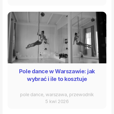
Pole dance w Warszawie: jak
wybrać i ile to kosztuje
pole dance, warszawa, przewodnik
5 kwi 2026