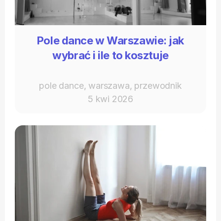
Pole dance w Warszawie: jak
wybrać i ile to kosztuje
pole dance, warszawa, przewodnik
5 kwi 2026