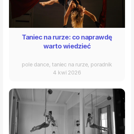
Taniec na rurze: co naprawdę
warto wiedzieć
pole dance, taniec na rurze, poradnik
4 kwi 2026