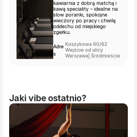
kawiarnia z dobrą matchą i
kawą speciality – idealne na
slow poranki, spokojne
wieczory po pracy i chwilę
oddechu od miejskiego
zgiełku.
Koszykowa 60/62
Adre
Wejście od ulicy
s
Warszawa
| 
Śródmieście
Jaki vibe ostatnio?