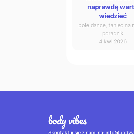
naprawdę war
wiedzieć
pole dance, taniec na r
poradnik
4 kwi 2026
Skontaktuj się z nami na: info@bodyvi