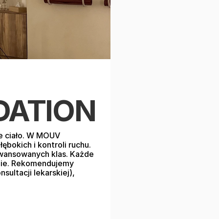
DATION
je ciało. W MOUV 
okich i kontroli ruchu. 
awansowanych klas. Każde 
nie. Rekomendujemy 
ltacji lekarskiej), 