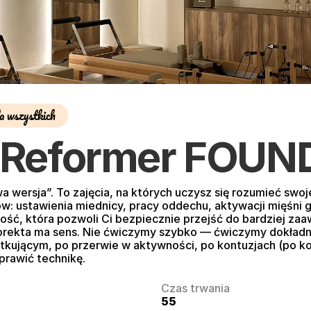
a wszystkich
Reformer FOUN
wa wersja”. To zajęcia, na których uczysz się rozumieć swo
ustawienia miednicy, pracy oddechu, aktywacji mięśni głęb
ość, która pozwoli Ci bezpiecznie przejść do bardziej za
korekta ma sens. Nie ćwiczymy szybko — ćwiczymy dokład
ującym, po przerwie w aktywności, po kontuzjach (po konsu
prawić technikę.
Czas trwania
55