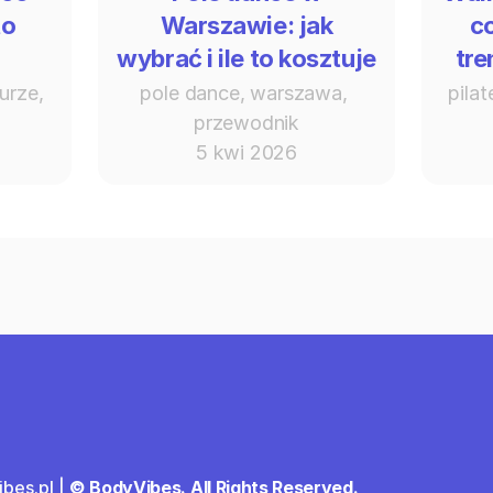
to
Warszawie: jak
c
wybrać i ile to kosztuje
tre
urze, 
pole dance, warszawa, 
pilat
przewodnik
5 kwi 2026
bes.pl | 
© BodyVibes. All Rights Reserved.