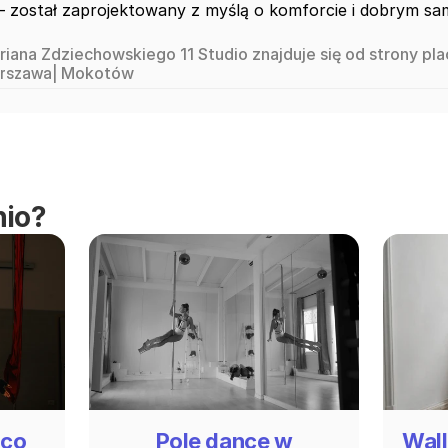
— został zaprojektowany z myślą o komforcie i dobrym s
 Zdziechowskiego 11 Studio znajduje się od strony placu Gugulskiego,
stępny jest bezpłatny parking dla klientów
rszawa
| 
Mokotów 
nio?
 co
Pole dance w
Wall