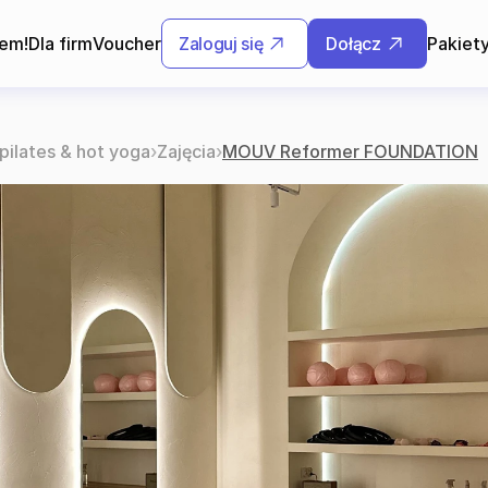
rem!
Dla firm
Voucher
Zaloguj się
Dołącz
Pakiet
ilates & hot yoga
›
Zajęcia
›
MOUV Reformer FOUNDATION