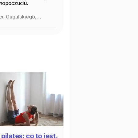
amopoczuciu.
 pilates: co to jest,