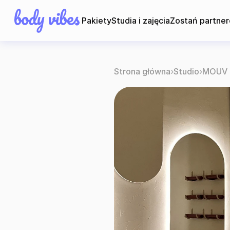
Pakiety
Studia i zajęcia
Zostań partne
Strona główna
›
Studio
›
MOUV p