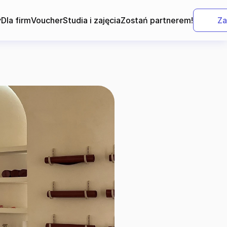
y
Dla firm
Voucher
Studia i zajęcia
Zostań partnerem!
Za