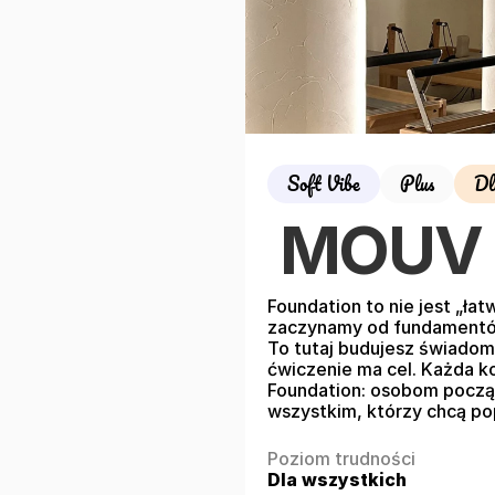
Soft Vibe
Plus
Dl
MOUV 
Foundation to nie jest „łat
zaczynamy od fundamentów: 
To tutaj budujesz świadom
ćwiczenie ma cel. Każda 
Foundation: osobom początk
wszystkim, którzy chcą po
Poziom trudności
Dla wszystkich