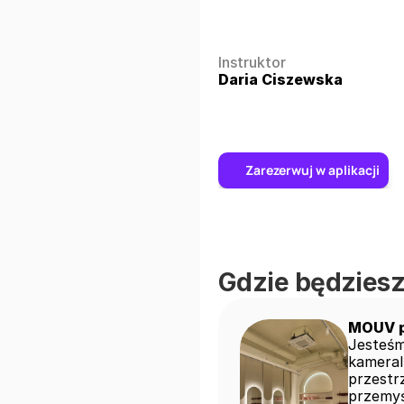
Instruktor
Daria Ciszewska
Zarezerwuj w aplikacji
Gdzie będziesz
MOUV p
Jesteśm
kameral
przestr
przemyś