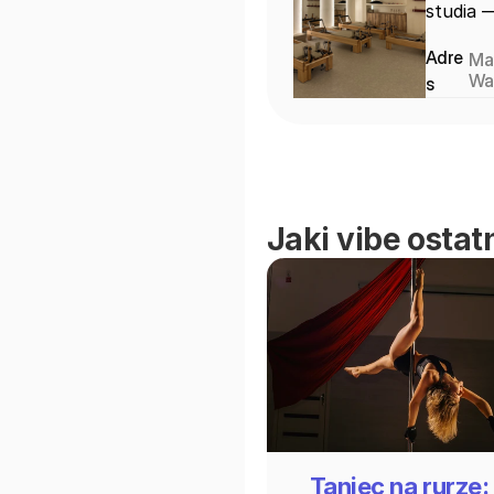
studia 
Adre
Mariana
do
Wa
s
Jaki vibe ostat
Taniec na rurze: