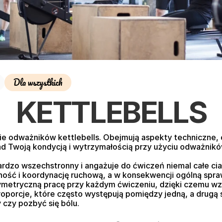
Dla wszystkich
KETTLEBELLS
e odważników kettlebells. Obejmują aspekty techniczne, c
nad Twoją kondycją i wytrzymałością przy użyciu odważnikó
bardzo wszechstronny i angażuje do ćwiczeń niemal całe cia
ność i koordynację ruchową, a w konsekwencji ogólną spra
symetryczną pracę przy każdym ćwiczeniu, dzięki czemu wzm
orcje, które często występują pomiędzy jedną, a drugą s
czy pozbyć się bólu.