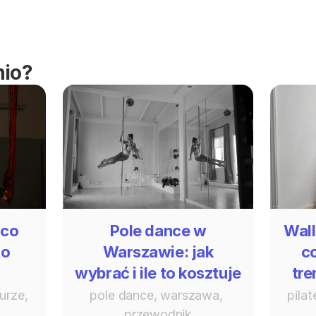
nio?
 co
Pole dance w
Wall
to
Warszawie: jak
c
wybrać i ile to kosztuje
tre
urze, 
pole dance, warszawa, 
pilat
przewodnik