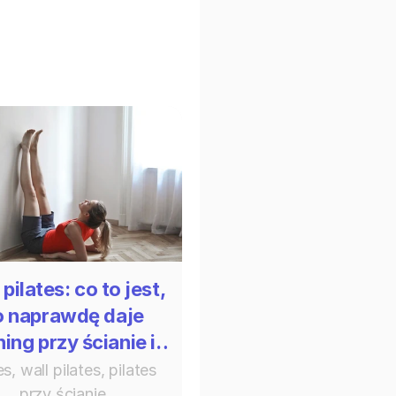
 pilates: co to jest,
o naprawdę daje
ning przy ścianie i
kiedy przestaje
es, wall pilates, pilates 
wystarczać
przy ścianie