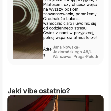
Pilatesem, czy chcesz wejść
na wyższy poziom
zaawansowania, pomożemy
Ci odnaleźć balans,
wzmocnić ciało i uwolnić się
od codziennego stresu.
Ćwicz z nami w przyjaznej,
pełnej wsparcia atmosferze!
Jana Nowaka-
Adre
Jeziorańskiego 48/U20
s
03-982 Warszawa
Warszawa
| 
Praga-Południe
Jaki vibe ostatnio?