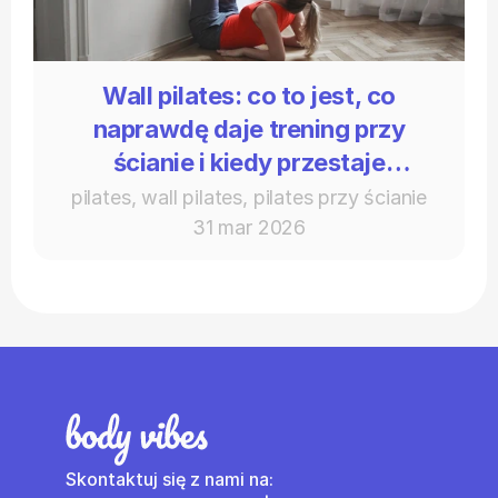
Wall pilates: co to jest, co
naprawdę daje trening przy
ścianie i kiedy przestaje
wystarczać
pilates, wall pilates, pilates przy ścianie
31 mar 2026
Skontaktuj się z nami na: 