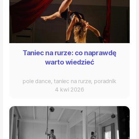
Taniec na rurze: co naprawdę
warto wiedzieć
pole dance, taniec na rurze, poradnik
4 kwi 2026