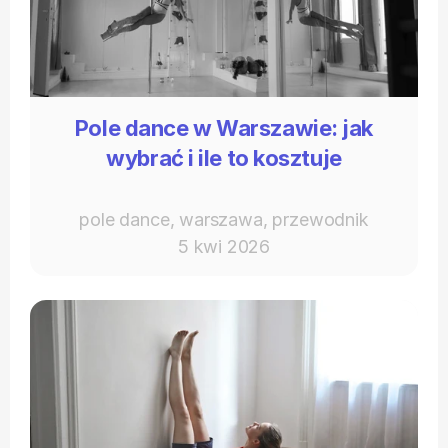
Pole dance w Warszawie: jak
wybrać i ile to kosztuje
pole dance, warszawa, przewodnik
5 kwi 2026