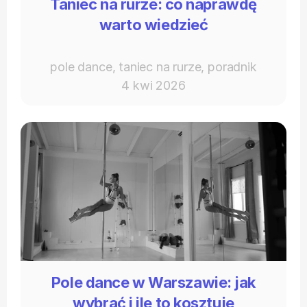
Taniec na rurze: co naprawdę
warto wiedzieć
pole dance, taniec na rurze, poradnik
4 kwi 2026
Pole dance w Warszawie: jak
wybrać i ile to kosztuje