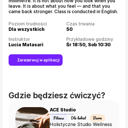
millimetre. It is not about how you look when you 
leave. It is about what you feel — and that you 
came back stronger. Class is conducted in English.
Poziom trudności
Czas trwania
Dla wszystkich
50
Instruktor
Przykładowe godziny
Lucia Matasari
Śr 18:50, Sob 10:30
Zarezerwuj w aplikacji
Gdzie będziesz ćwiczyć?
ACE Studio
Fitness
Dla kobiet
Barre
Holistyczne Studio Wellness