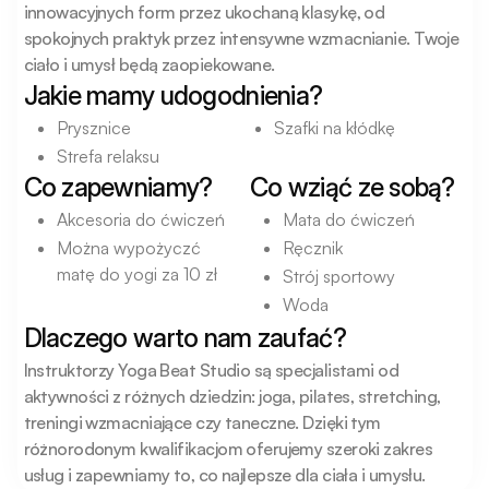
innowacyjnych form przez ukochaną klasykę, od 
spokojnych praktyk przez intensywne wzmacnianie. Twoje 
ciało i umysł będą zaopiekowane.
Jakie mamy udogodnienia?
Prysznice
Szafki na kłódkę
Strefa relaksu
Co zapewniamy?
Co wziąć ze sobą?
Akcesoria do ćwiczeń
Mata do ćwiczeń
Można wypożyczć
Ręcznik
matę do yogi za 10 zł
Strój sportowy
Woda
Dlaczego warto nam zaufać?
Instruktorzy Yoga Beat Studio są specjalistami od 
aktywności z różnych dziedzin: joga, pilates, stretching, 
treningi wzmacniające czy taneczne. Dzięki tym 
różnorodonym kwalifikacjom oferujemy szeroki zakres 
usług i zapewniamy to, co najlepsze dla ciała i umysłu.