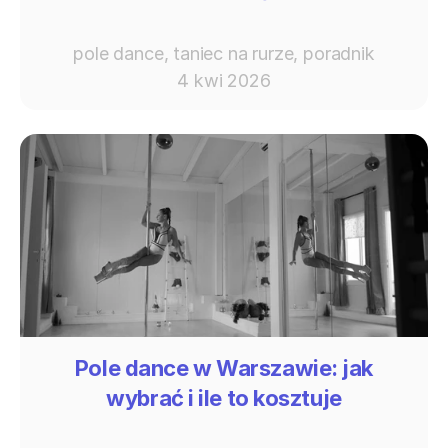
pole dance, taniec na rurze, poradnik
4 kwi 2026
Pole dance w Warszawie: jak
wybrać i ile to kosztuje