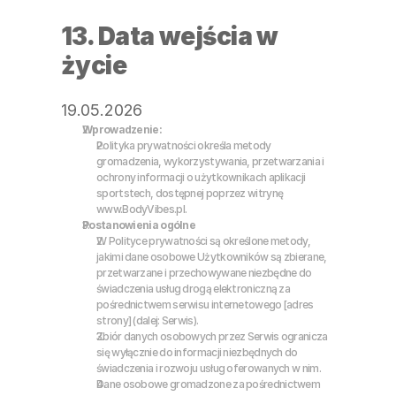
13. Data wejścia w 
życie
19.05.2026
Wprowadzenie: 
Polityka prywatności określa metody 
gromadzenia, wykorzystywania, przetwarzania i 
ochrony informacji o użytkownikach aplikacji 
sportstech, dostępnej poprzez witrynę 
www.BodyVibes.pl.
Postanowienia ogólne
W Polityce prywatności są określone metody, 
jakimi dane osobowe Użytkowników są zbierane, 
przetwarzane i przechowywane niezbędne do 
świadczenia usług drogą elektroniczną za 
pośrednictwem serwisu internetowego [adres 
strony] (dalej: Serwis).
Zbiór danych osobowych przez Serwis ogranicza 
się wyłącznie do informacji niezbędnych do 
świadczenia i rozwoju usług oferowanych w nim.
Dane osobowe gromadzone za pośrednictwem 