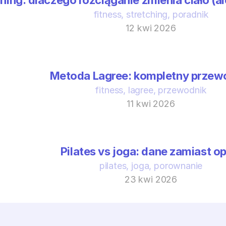
hing: dlaczego rozciąganie zmienia ciało (ale
fitness, stretching, poradnik
12 kwi 2026
Metoda Lagree: kompletny przew
fitness, lagree, przewodnik
11 kwi 2026
Pilates vs joga: dane zamiast op
pilates, joga, porownanie
23 kwi 2026