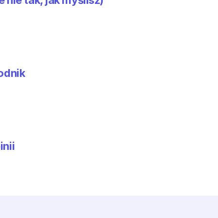
 nie tak, jak myślisz)
odnik
inii