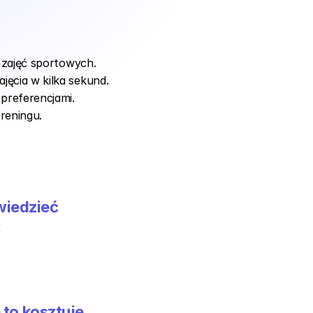
ór zajęć sportowych.
ajęcia w kilka sekund.
preferencjami.
treningu.
wiedzieć
k
 to kosztuje