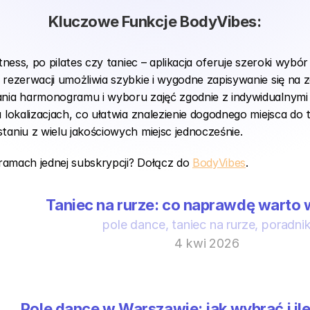
Kluczowe Funkcje BodyVibes:
fitness, po pilates czy taniec – aplikacja oferuje szeroki wyb
m rezerwacji umożliwia szybkie i wygodne zapisywanie się na z
nia harmonogramu i wyboru zajęć zgodnie z indywidualnymi 
u lokalizacjach, co ułatwia znalezienie dogodnego miejsca do 
taniu z wielu jakościowych miejsc jednocześnie.
amach jednej subskrypcji? Dołącz do 
BodyVibes
.
Taniec na rurze: co naprawdę warto 
pole dance, taniec na rurze, poradni
4 kwi 2026
Pole dance w Warszawie: jak wybrać i ile