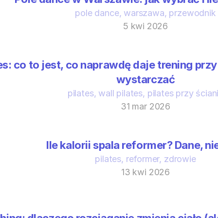
pole dance, warszawa, przewodnik
5 kwi 2026
es: co to jest, co naprawdę daje trening przy 
wystarczać
pilates, wall pilates, pilates przy ścian
31 mar 2026
Ile kalorii spala reformer? Dane, ni
pilates, reformer, zdrowie
13 kwi 2026