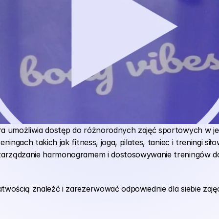
ra umożliwia dostęp do różnorodnych zajęć sportowych w je
ingach takich jak fitness, joga, pilates, taniec i treningi sił
 zarządzanie harmonogramem i dostosowywanie treningów do
twością znaleźć i zarezerwować odpowiednie dla siebie zajęc