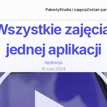
Pakiety
Studia i zajęcia
Zostań par
szystkie zajęcia
jednej aplikacji
Aplikacja
10 cze 2024