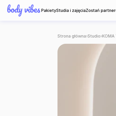
Pakiety
Studia i zajęcia
Zostań partne
Strona główna
›
Studio
›
KOMA Y