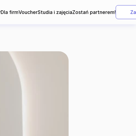
y
Dla firm
Voucher
Studia i zajęcia
Zostań partnerem!
Za