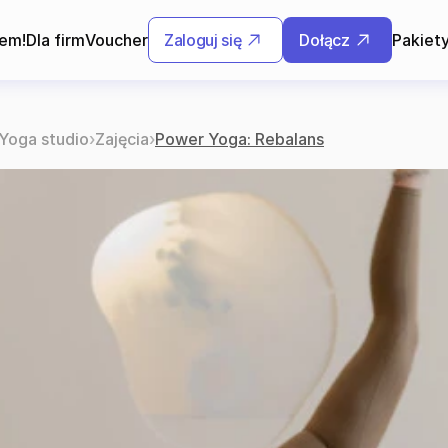
rem!
Dla firm
Voucher
Zaloguj się
Dołącz
Pakiet
oga studio
›
Zajęcia
›
Power Yoga: Rebalans