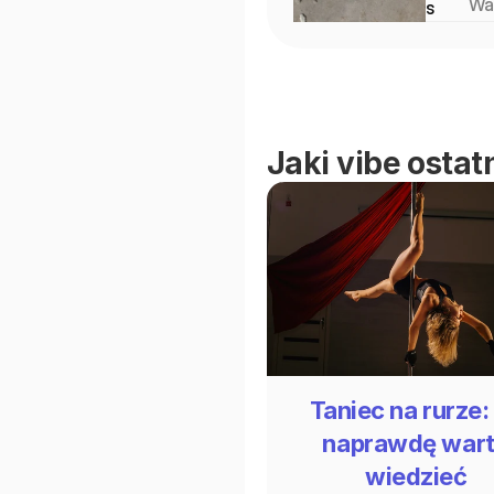
Wa
s
Na
Wi
inn
st
pu
ni
Jaki vibe ostat
Taniec na rurze:
naprawdę war
wiedzieć