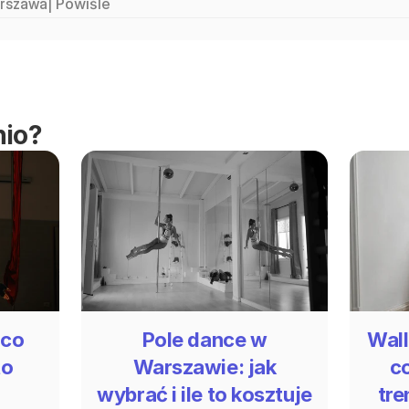
rszawa
| 
Powiśle
sze studio mieści się na Powiślu, a jeśli korzystasz z Uber
lanowska 6, Powiśle, aby trafić prosto do nas. Unikniesz w
ymi lokalizacjami. Przy furtce wpisz 4🔑3951, a zaraz po w
ronie, znajdziesz nasze studio. Kod do drzwi dla klientów 
nktualność na zajęcia. O równej godzinie rozpoczęcia zajęć
e ma możliwości wejścia do studia 😊
nio?
 co
Pole dance w
Wall
to
Warszawie: jak
c
wybrać i ile to kosztuje
tre