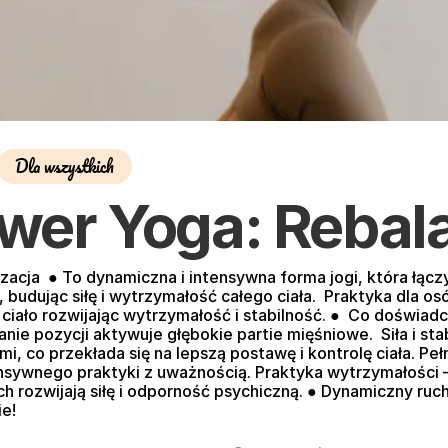
Dla wszystkich
wer Yoga: Rebal
ilizacja  ● To dynamiczna i intensywna forma jogi, która łąc
dując siłę i wytrzymałość całego ciała.  Praktyka dla osó
iało rozwijając wytrzymałość i stabilność. ●  Co doświad
nie pozycji aktywuje głębokie partie mięśniowe.  Siła i sta
i, co przekłada się na lepszą postawę i kontrolę ciała. Pełn
nsywnego praktyki z uważnością. Praktyka wytrzymałości – 
h rozwijają siłę i odporność psychiczną. ● Dynamiczny ruch,
e! 