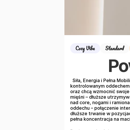
Cozy Vibe
Standard
Po
  Siła, Energia i Pełna Mob
kontrolowanym oddechem, bu
oraz chcą wzmocnić swoje c
mięśni – dłuższe utrzymywa
nad core, nogami i ramionam
oddechu – połączenie inte
dłuższe trwanie w pozycjac
pełna koncentracja na maci