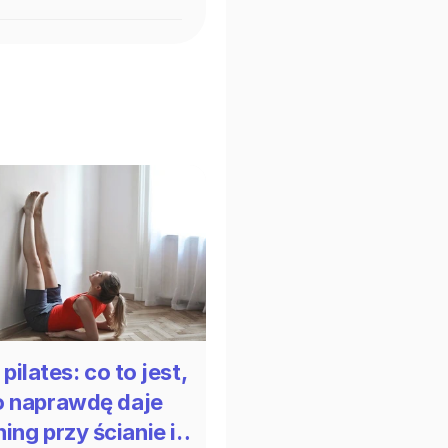
a lub Google Maps, wpisz
 ten sposób pomyłki z
ejściu, po prawej
to 3951#️⃣. Wymagana
 drzwi są zamykane i
 pilates: co to jest,
o naprawdę daje
ning przy ścianie i