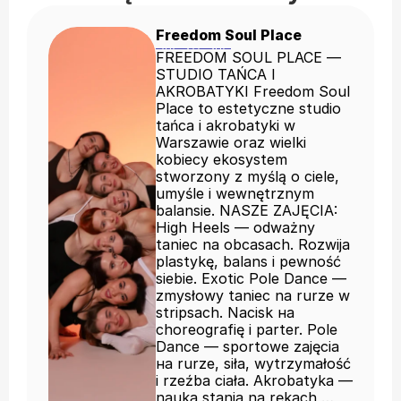
Freedom Soul Place
FREEDOM SOUL PLACE —
STUDIO TAŃCA I
AKROBATYKI Freedom Soul
Place to estetyczne studio
tańca i akrobatyki w
Warszawie oraz wielki
kobiecy ekosystem
stworzony z myślą o ciele,
umyśle i wewnętrznym
balansie. NASZE ZAJĘCIA:
High Heels — odważny
taniec na obcasach. Rozwija
plastykę, balans i pewność
siebie. Exotic Pole Dance —
zmysłowy taniec na rurze w
stripsach. Nacisk на
choreografię i parter. Pole
Dance — sportowe zajęcia
на rurze, siła, wytrzymałość
i rzeźba ciała. Akrobatyka —
nauka stania na rękach,