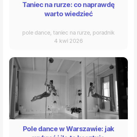
Taniec na rurze: co naprawdę
warto wiedzieć
pole dance, taniec na rurze, poradnik
4 kwi 2026
Pole dance w Warszawie: jak