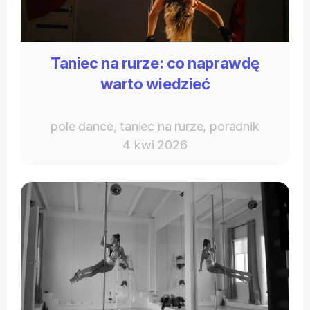
Taniec na rurze: co naprawdę
warto wiedzieć
pole dance, taniec na rurze, poradnik
4 kwi 2026