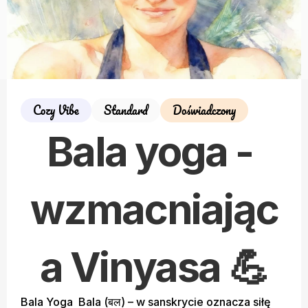
Cozy Vibe
Standard
Doświadczony
Bala yoga - 
wzmacniając
a Vinyasa 💪
Bala Yoga  Bala (बल) – w sanskrycie oznacza siłę 