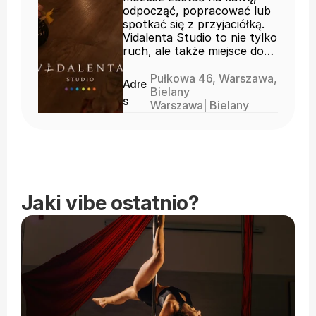
odpocząć, popracować lub
spotkać się z przyjaciółką.
Vidalenta Studio to nie tylko
ruch, ale także miejsce do
bycia blisko siebie i ludzi ✨☕️
Pułkowa 46, Warszawa,
Adre
Bielany
s
Warszawa
| 
Bielany
Jaki vibe ostatnio?