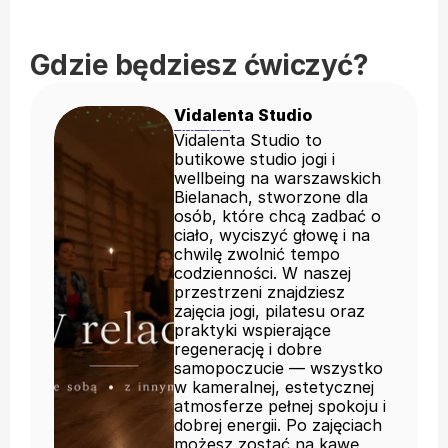
Gdzie będziesz ćwiczyć?
Vidalenta Studio 
Vidalenta Studio to
butikowe studio jogi i
wellbeing na warszawskich
Bielanach, stworzone dla
osób, które chcą zadbać o
ciało, wyciszyć głowę i na
chwilę zwolnić tempo
codzienności. W naszej
przestrzeni znajdziesz
zajęcia jogi, pilatesu oraz
praktyki wspierające
regenerację i dobre
samopoczucie — wszystko
w kameralnej, estetycznej
atmosferze pełnej spokoju i
dobrej energii. Po zajęciach
możesz zostać na kawę,