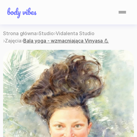
Strona główna
›
Studio
›
Vidalenta Studio 
›
Zajęcia
›
Bala yoga - wzmacniająca Vinyasa 💪