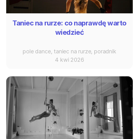
Taniec na rurze: co naprawdę warto
wiedzieć
pole dance, taniec na rurze, poradnik
4 kwi 2026