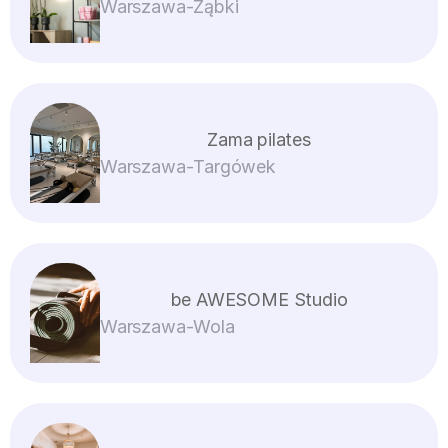
Warszawa
-
Ząbki
porządkując energię. To czas na refleksję,
oczyszczenie napięć i wprowadzenie w stan
wewnętrznej równowagi. Vidalenta Flow+ to
idealna praktyka dla tych, którzy chcą:
zakończyć tydzień w pełni świadomości,
odpuścić stres i napięcia zgromadzone w
Zama pilates
ciele, przygotować ciało i umysł na nowy
Warszawa
-
Targówek
tydzień z lekkością i harmonią. Z Vidalenta
Flow+ każdy tydzień zaczyna się spokojnie, z
energią ustawioną w zgodzie z własnym
rytmem i intencjami.
be AWESOME Studio
Warszawa
-
Wola