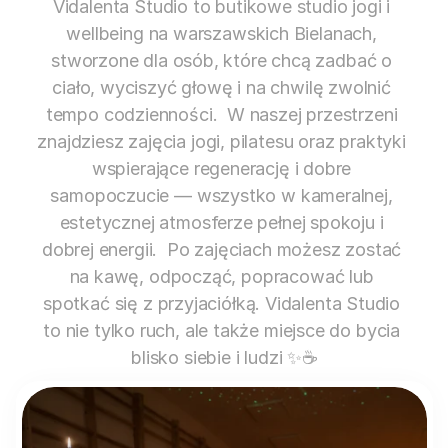
Vidalenta Studio to butikowe studio jogi i 
wellbeing na warszawskich Bielanach, 
stworzone dla osób, które chcą zadbać o 
ciało, wyciszyć głowę i na chwilę zwolnić 
tempo codzienności.  W naszej przestrzeni 
znajdziesz zajęcia jogi, pilatesu oraz praktyki 
wspierające regenerację i dobre 
samopoczucie — wszystko w kameralnej, 
estetycznej atmosferze pełnej spokoju i 
dobrej energii.  Po zajęciach możesz zostać 
na kawę, odpocząć, popracować lub 
spotkać się z przyjaciółką. Vidalenta Studio 
to nie tylko ruch, ale także miejsce do bycia 
blisko siebie i ludzi ✨☕️