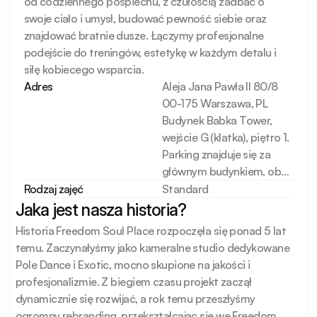
od codziennego pośpiechu, z czułością zadbać o 
swoje ciało i umysł, budować pewność siebie oraz 
znajdować bratnie dusze. Łączymy profesjonalne 
podejście do treningów, estetykę w każdym detalu i 
siłę kobiecego wsparcia.
Adres
Aleja Jana Pawła II 80/8
00-175 Warszawa, PL
Budynek Babka Tower,
wejście G (klatka), piętro 1.
Parking znajduje się za
głównym budynkiem, obok
Krajowej Rady Notarialne
Rodzaj zajęć
Standard
Jaka jest nasza historia?
Historia Freedom Soul Place rozpoczęła się ponad 5 lat 
temu. Zaczynałyśmy jako kameralne studio dedykowane 
Pole Dance i Exotic, mocno skupione na jakości i 
profesjonalizmie. Z biegiem czasu projekt zaczął 
dynamicznie się rozwijać, a rok temu przeszłyśmy 
ogromny rebranding, przekształcając się we Freedom.  