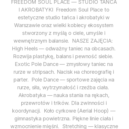
FREEDOM SOUL PLACE — STUDIO TAŃCA 
I AKROBATYKI  Freedom Soul Place to 
estetyczne studio tańca i akrobatyki w 
Warszawie oraz wielki kobiecy ekosystem 
stworzony z myślą o ciele, umyśle i 
wewnętrznym balansie.  NASZE ZAJĘCIA:  
High Heels — odważny taniec na obcasach. 
Rozwija plastykę, balans i pewność siebie.  
Exotic Pole Dance — zmysłowy taniec na 
rurze w stripsach. Nacisk на choreografię i 
parter.  Pole Dance — sportowe zajęcia на 
rurze, siła, wytrzymałość i rzeźba ciała.  
Akrobatyka — nauka stania na rękach, 
przewrotów i trików. Dla zwinności i 
koordynacji.  Koło cyrkowe (Aerial Hoop) — 
gimnastyka powietrzna. Piękne linie ciała i 
wzmocnienie mięśni.  Stretching — klasyczne 