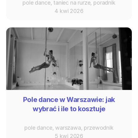
pole dance, taniec na rurze, poradnik
4 kwi 2026
Pole dance w Warszawie: jak
wybrać i ile to kosztuje
pole dance, warszawa, przewodnik
5 kwi 2026